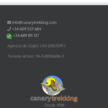
info@canarytrekking.com
+34 609 537 684
+34 689 811 317
Agencia de Viajes: I-AV-0003591-1
Turismo Activo: TA-3-0006696-3
Desde 1998