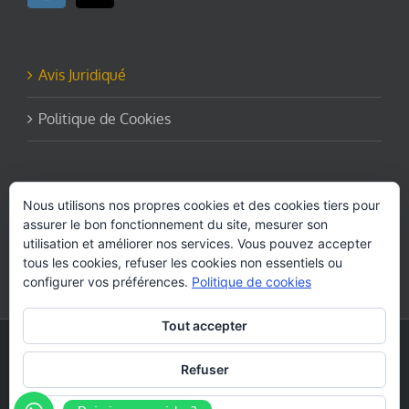
Avis Juridiqué
Politique de Cookies
Les formulaires de plainte disponibles aux clients.
Nous utilisons nos propres cookies et des cookies tiers pour
Demandez ici.
assurer le bon fonctionnement du site, mesurer son
utilisation et améliorer nos services. Vous pouvez accepter
tous les cookies, refuser les cookies non essentiels ou
configurer vos préférences.
Politique de cookies
Tout accepter
Copyright - 2026 canarytrekking.com
Diseño web por
Solucionet.com
&
Cibernatural
Refuser