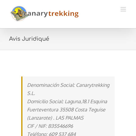
Skip
to
content
Avis Juridiqué
Denominación Social: Canarytrekking
S.L.
Domicilio Social: Laguna,18.1 Esquina
Fuerteventura 35508 Costa Teguise
(Lanzarote) . LAS PALMAS
CIF / NIF: B35546696
Teléfono: 609 537 684