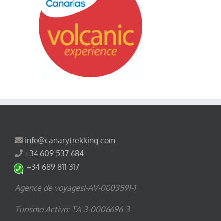
info@canarytrekking.com
+34 609 537 684
+34 689 811 317
Agence de voyagesI-AV-0003591-1
Turismo Activo: TA-3-0006696-3