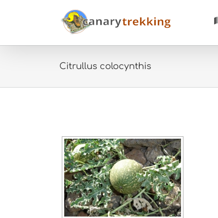
Saltar
al
contenido
Citrullus colocynthis