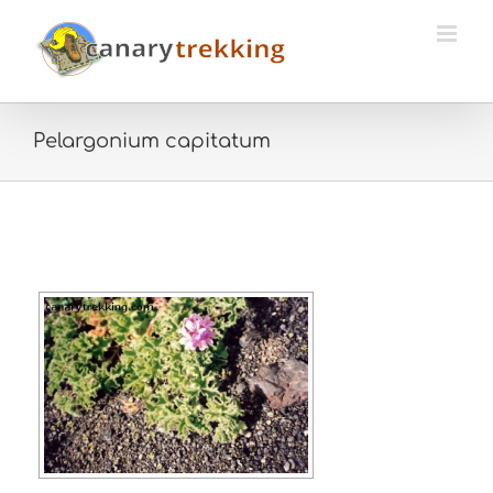
Saltar
al
contenido
Pelargonium capitatum