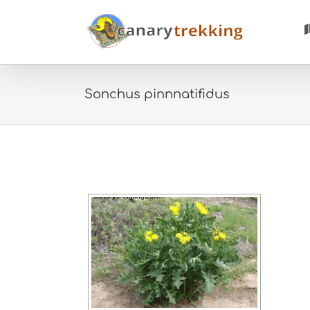
Saltar
al
contenido
Sonchus pinnnatifidus