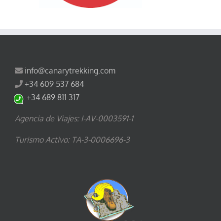
info@canarytrekking.com
+34 609 537 684
+34 689 811 317
Agencia de Viajes: I-AV-0003591-1
Turismo Activo: TA-3-0006696-3