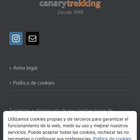
Desde 1998
Aviso legal
Política de cookies
Tenemos a disposición de los clientes hojas de
reclamaciones.
Solicítela aquí.
Utilizamos cookies propias y de terceros para garantizar el
funcionamiento de la web, medir su uso y mejorar nuestros
servicios. Puede aceptar todas las cookies, rechazar las no
necesarias o configurar sus preferencias.
Política de cookies