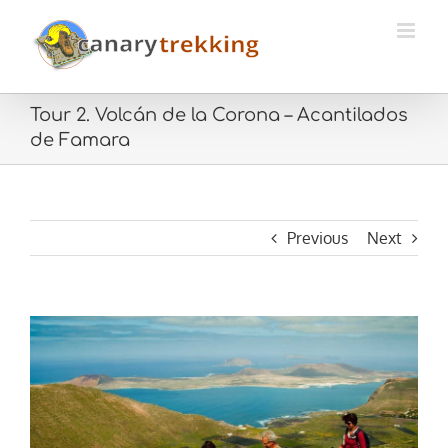
Saltar
al
contenido
Tour 2. Volcán de la Corona – Acantilados
de Famara
Previous
Next
View
Larger
Image