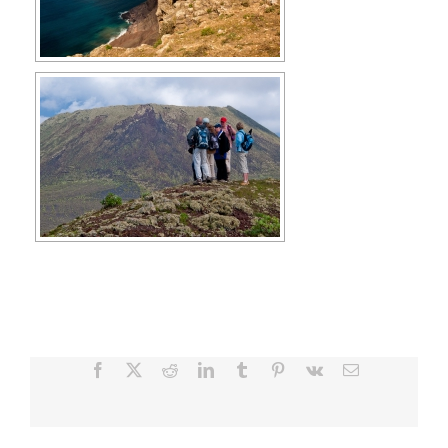
Facebook
X
Reddit
LinkedIn
Tumblr
Pinterest
Vk
Correo
electrónico