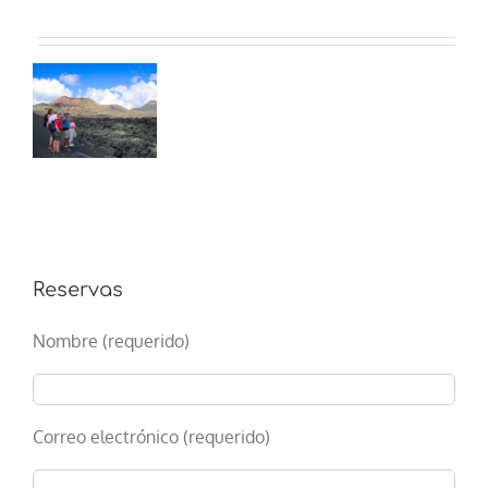
mo
e
e
de
)
Reservas
Nombre (requerido)
Correo electrónico (requerido)